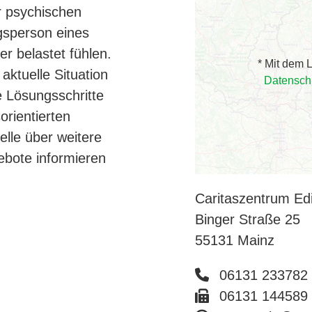
r psychischen
gsperson eines
r belastet fühlen.
* Mit dem 
aktuelle Situation
Datensch
 Lösungsschritte
orientierten
lle über weitere
bote informieren
Caritaszentrum Edi
Binger Straße 25
55131 Mainz
06131 233782
06131 144589