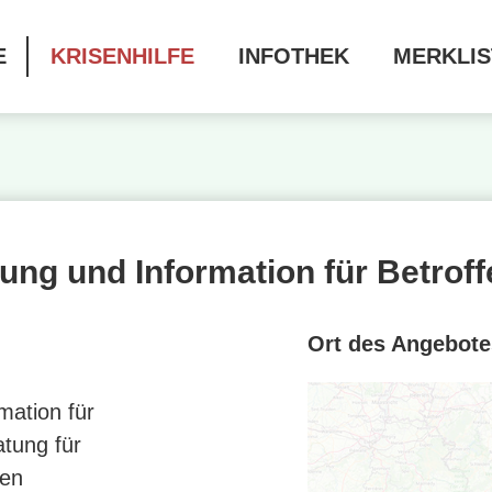
E
KRISENHILFE
INFOTHEK
MERKLIS
ung und Information für Betrof
Ort des Angebote
mation für
atung für
hen