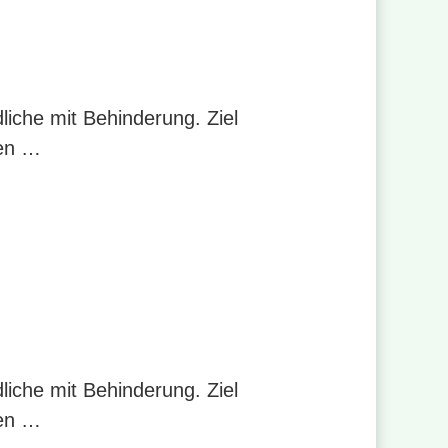
liche mit Behinderung. Ziel
nen …
liche mit Behinderung. Ziel
nen …