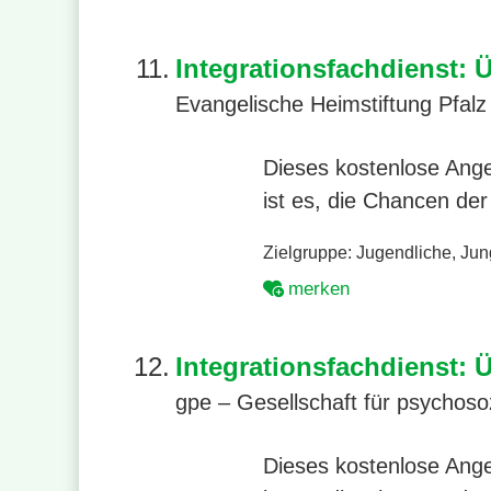
11.
Integrationsfachdienst: 
Evangelische Heimstiftung Pfalz
Dieses kostenlose Angeb
ist es, die Chancen d
Zielgruppe:
Jugendliche
,
Jun
merken
12.
Integrationsfachdienst: 
gpe – Gesellschaft für psychos
Dieses kostenlose Angeb