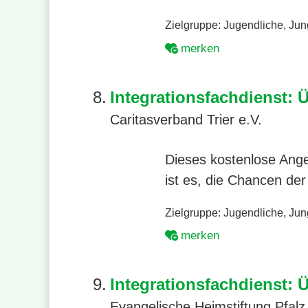
Zielgruppe:
Jugendliche
,
Jun
merken
8.
Integrationsfachdienst: 
Caritasverband Trier e.V.
Dieses kostenlose Angeb
ist es, die Chancen d
Zielgruppe:
Jugendliche
,
Jun
merken
9.
Integrationsfachdienst: 
Evangelische Heimstiftung Pfalz