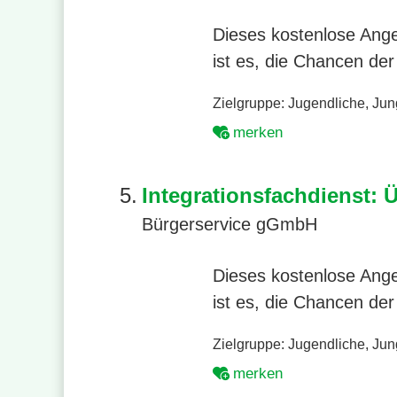
Dieses kostenlose Angeb
ist es, die Chancen d
Zielgruppe:
Jugendliche
,
Jun
merken
5.
Integrationsfachdienst: 
Bürgerservice gGmbH
Dieses kostenlose Angeb
ist es, die Chancen d
Zielgruppe:
Jugendliche
,
Jun
merken