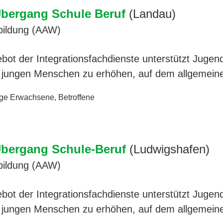
Übergang Schule Beruf
(Landau)
rbildung (AAW)
ot der Integrationsfachdienste unterstützt Jugend
er jungen Menschen zu erhöhen, auf dem allgemei
ge Erwachsene
,
Betroffene
 Übergang Schule-Beruf
(Ludwigshafen)
rbildung (AAW)
ot der Integrationsfachdienste unterstützt Jugend
er jungen Menschen zu erhöhen, auf dem allgemei